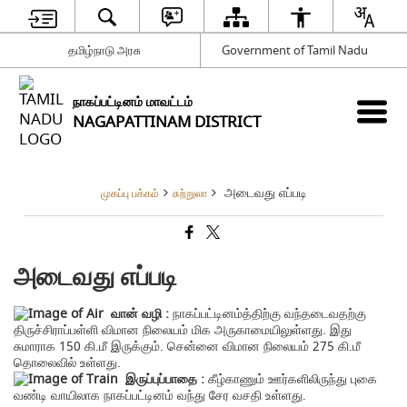
தமிழ்நாடு அரசு
Government of Tamil Nadu
நாகப்பட்டினம் மாவட்டம்
NAGAPATTINAM DISTRICT
அடைவது எப்படி
முகப்பு பக்கம்
சுற்றுலா
அடைவது எப்படி
வான் வழி :
நாகப்பட்டினம்த்திற்கு வந்தடைவதற்கு
திருச்சிராப்பள்ளி விமான நிலையம் மிக அருகாமையிலுள்ளது. இது
சுமாராக 150 கி.மீ இருக்கும். சென்னை விமான நிலையம் 275 கி.மீ
தொலைவில் உள்ளது.
இருப்புப்பாதை :
கீழ்காணும் ஊர்களிலிருந்து புகை
வண்டி வாயிலாக நாகப்பட்டினம் வந்து சேர வசதி உள்ளது.