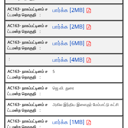
பார்க்க [2MB]
பார்க்க [2MB]
பார்க்க [6MB]
பார்க்க [4MB]
5
ஜெ.வி. துரை
அகில இந்திய இளைஞர் மேம்பாட்டு கட்சி
பார்க்க [1MB]