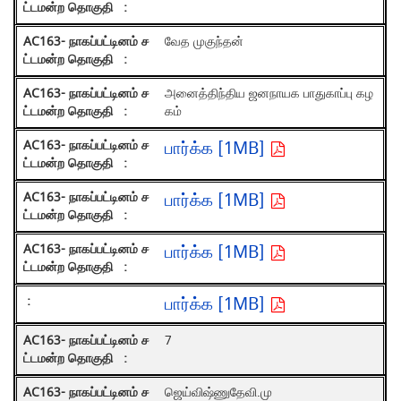
வேத முகுந்தன்
அனைத்திந்திய ஜனநாயக பாதுகாப்பு கழ
கம்
பார்க்க [1MB]
பார்க்க [1MB]
பார்க்க [1MB]
பார்க்க [1MB]
7
ஜெய்விஷ்ணுதேவி.மு