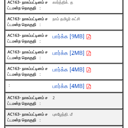
கார்த்திக். த
நாம் தமிழர் கட்சி
பார்க்க [9MB]
பார்க்க [2MB]
பார்க்க [4MB]
பார்க்க [4MB]
2
புகழேந்தி. மீ