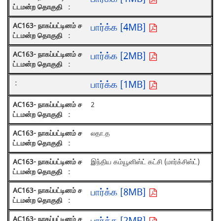
பார்க்க [4MB]
பார்க்க [2MB]
பார்க்க [1MB]
2
லதா.த
இந்திய கம்யூனிஸ்ட் கட்சி (மார்க்சிஸ்ட்)
பார்க்க [8MB]