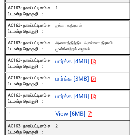
1
தங்க. கதிரவன்
அனைத்திந்திய அண்ணா திராவிட
முன்னேற்றக் கழகம்
பார்க்க [4MB]
பார்க்க [3MB]
பார்க்க [4MB]
View [6MB]
2