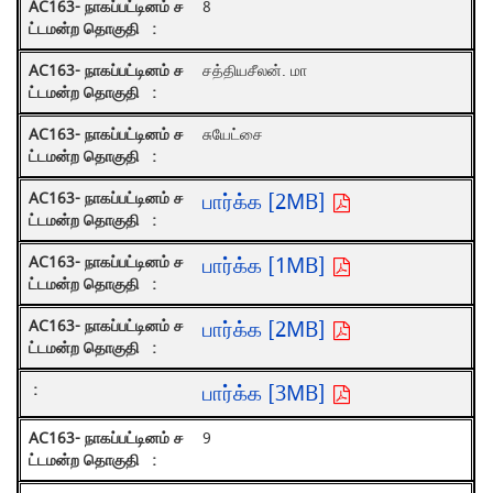
8
சத்தியசீலன். மா
சுயேட்சை
பார்க்க [2MB]
பார்க்க [1MB]
பார்க்க [2MB]
பார்க்க [3MB]
9