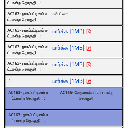
சுயேட்சை
பார்க்க [1MB]
பார்க்க [1MB]
பார்க்க [1MB]
பார்க்க [1MB]
AC165- வேதாரண்யம் சட்டமன்ற
தொகுதி