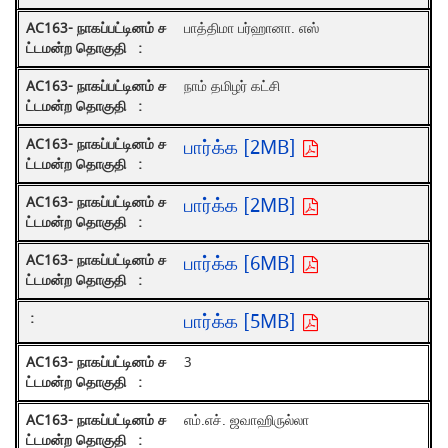
பாத்திமா பர்ஹானா. எஸ்
நாம் தமிழர் கட்சி
பார்க்க [2MB]
பார்க்க [2MB]
பார்க்க [6MB]
பார்க்க [5MB]
3
எம்.எச். ஜவாஹிருல்லா