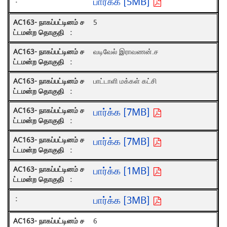
பார்க்க [5MB]
5
வடிவேல் இராவணன்.ச
பாட்டாளி மக்கள் கட்சி
பார்க்க [7MB]
பார்க்க [7MB]
பார்க்க [1MB]
பார்க்க [3MB]
6