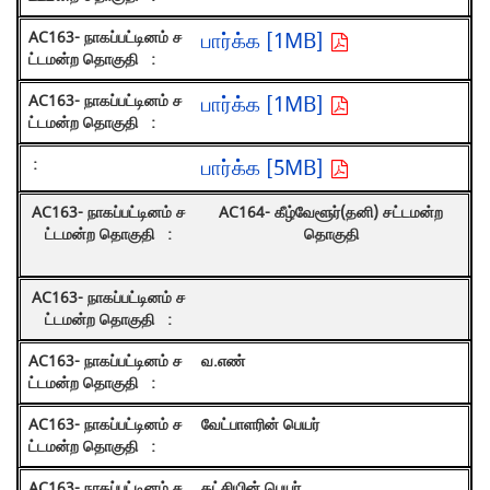
பார்க்க [1MB]
பார்க்க [1MB]
பார்க்க [5MB]
AC164- கீழ்வேளூர்(தனி) சட்டமன்ற
தொகுதி
வ.எண்
வேட்பாளரின் பெயர்
கட்சியின் பெயர்