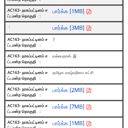
பார்க்க [1MB]
பார்க்க [3MB]
7
வல்லபதாஸ். இ
தமிழக வாழ்வுரிமை கட்சி
பார்க்க [2MB]
பார்க்க [7MB]
பார்க்க [1MB]