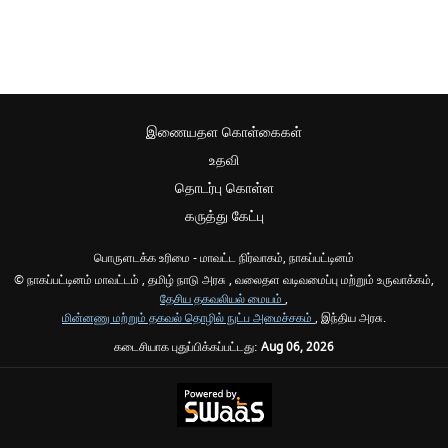
இணையதள கொள்கைகள்
உதவி
தொடர்பு கொள்ள
கருத்து கேட்பு
பொருளடக்க உரிமை - மாவட்ட நிர்வாகம், நாகப்பட்டினம்
© நாகப்பட்டினம் மாவட்டம் , தமிழ் நாடு அரசு , வலைதள வடிவமைப்பு மற்றும் உருவாக்கம்,
தேசிய தகவலியல் மையம்
,
மின்னணு மற்றும் தகவல் தொழில் நுட்ப அமைச்சகம்
, இந்திய அரசு.
கடைசியாக புதுப்பிக்கப்பட்டது:
Aug 06, 2026