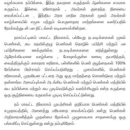
வழக்கமாக நம்பிக்கை. இந்த தவறான கருத்தால் ஆண்களை சமமாக
கருதப்பட இல்லை. ஏனோதால் , அவர்கள் குறைந்த நிலையை
வைக்கப்பட்டன . இந்திய அரசு மாநில அரசுகள் மூலம் அவர்கள்
வாழ்க்கையில் சமூக மற்றும் பொருளாதார மாற்றங்களை வளர்ப்பதில்
நோக்கத்துடன் பல திட்டங்கள் வடிவமைக்கின்றன.
நாகப்பட்டினம் மாவட்ட நிர்வாகம், பல்வேறு நடவடிக்கைகள் மூலம்
பெண்கள், சுய உதவிக்குழு பெண்கள் தொழில் பயிற்சி மற்றும் பல
பயிற்சிகளை ஊக்குவிக்க நடவடிக்கைகளை எடுத்துள்ளது .
ஆரோக்கியமான வாழ்க்கை , போஷாக்குள்ள உணவு தயாரித்தல்,
வைத்திருக்கும் சுகாதார எதிராக, பள்ளிகளில் பெண் குழந்தைகள் 100%
சேர்க்கை பிரச்சாரம் செய்யப்படுகிறது . முகாம்களில், பெண்கள்
உரிமைகள், முதலியன பட்டறை அது ஒரு மாற்றத்தை கொண்டுவர மற்றும்
தன்னார்வ அமைப்புக்கள் அடங்கிய பெண்கள் மற்றும் பெண்கள் மத்தியில்
சுய நம்பிக்கை மற்றும் சுய முடிவெடுக்கும் வளர்ச்சியுறும் என்ற கருத்தை
ஒரு சூழ்நிலையை உருவாக்க முடிவு செய்யப்பட்டுள்ளது.
நம் மாவட்ட நிர்வாகம் முயற்சிகள் குறிப்பாக பெண்கள் மத்தியில்
சமுதாயத்தில், அனைத்து மரியாதை வைக்கப்படும் என்று பெண்கள்
அதிகாரமளித்தல் முதன்மை நோக்கம் முழுமையாக சாதனைக்கு ஒரு
பங்களிப்பு செய்துள்ளது என்று நம்புகிறோம்.