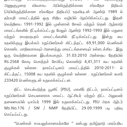
அணுகுமுறை விவசாய அபிவிருத்திக்கான சர்வதேச நிதியம்
(அபிவிருத்திக்கான சர்வதேச நிதியம்) உதவியுடன் ஆண்டு 1989 ல்
தர்மபுரி மாவட்டத்தில் ஒரு சிறிய வழியில் ஆரம்பிக்கப்பட்டது. இதன்
வெற்றியை 1991-1992 இல் முன்னாள் சேலம் மற்றும் தென் ஆற்காடு
மாவட்டங்களில் நீட்டிக்கப்பட்டது மேலும் ஆண்டு 1992-1993 இல் மதுரை
மற்றும் ராமநாதபுரம் மாவட்டங்களில் நீட்டிக்கப்பட்டது. இன்று சுய
உதவிக்குழு இயக்கம் உறுப்பினர்கள் கிட்டத்தட்ட 69,91,000 பெண்கள்
கொண்ட மாநிலமாகவும் அனைத்து மாவட்டங்களையும் உள்ளடக்கிய . இது
ஒரு வெற்றிகரமான இயக்கமாகும். 31.03.2010 அன்றைய தேதியில்
Rs.2568 கோடி மொத்தச் சேமிப்பு கொண்டு 4,41,311 சுய உதவிக்
குழுக்கள் உள்ளன. நாகப்பட்டினம் மாவட்டத்தில் 2010-2011- ல்
கிட்டத்தட்ட 15008 சுய உதவிக் குழுக்கள் உள்ளன . உறுப்பினர்கள் சுமார்
233420 பெண்களுடன் உருவாக்கப்பட்டன.
திட்ட செயல்படுத்த யூனிட் (PIU), மகளிர் திட்டம், நாகப்பட்டினம்
உறுப்பினர்கள் செயலாளராக மாவட்ட ஆட்சியர் மற்றும் திட்ட அலுவலர்
தலைமையில் டிசம்பர் 1999 இல் உருவாக்கப்பட்டது. PIU அரசு ஆர்டர்
Ms.No.176 / SW / NMP தேதியிட்ட 29.09.1999 படி பதிவு
செய்யப்பட்டது.
“பெண்கள் சமயலுக்கானவர்களே ” என்பது தமிழ்நாடு பாரம்பரிய