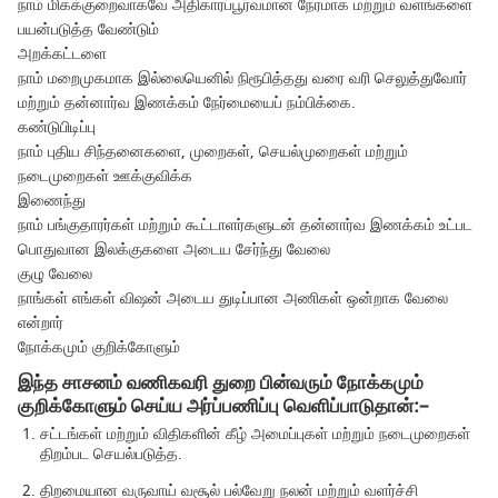
நாம் மிகக்குறைவாகவே அதிகாரப்பூர்வமான நேரமாக மற்றும் வளங்களை
பயன்படுத்த வேண்டும்
அறக்கட்டளை
நாம் மறைமுகமாக இல்லையெனில் நிரூபித்தது வரை வரி செலுத்துவோர்
மற்றும் தன்னார்வ இணக்கம் நேர்மையைப் நம்பிக்கை.
கண்டுபிடிப்பு
நாம் புதிய சிந்தனைகளை, முறைகள், செயல்முறைகள் மற்றும்
நடைமுறைகள் ஊக்குவிக்க
இணைந்து
நாம் பங்குதாரர்கள் மற்றும் கூட்டாளர்களுடன் தன்னார்வ இணக்கம் உட்பட
பொதுவான இலக்குகளை அடைய சேர்ந்து வேலை
குழு வேலை
நாங்கள் எங்கள் விஷன் அடைய துடிப்பான அணிகள் ஒன்றாக வேலை
என்றார்
நோக்கமும் குறிக்கோளும்
இந்த சாசனம் வணிகவரி துறை பின்வரும் நோக்கமும்
குறிக்கோளும் செய்ய அர்ப்பணிப்பு வெளிப்பாடுதான்:–
சட்டங்கள் மற்றும் விதிகளின் கீழ் அமைப்புகள் மற்றும் நடைமுறைகள்
திறம்பட செயல்படுத்த.
திறமையான வருவாய் வசூல் பல்வேறு நலன் மற்றும் வளர்ச்சி