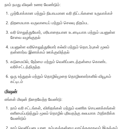
நாம் நமது விஷன் உணர வேண்டும்:
முற்போக்கான மற்றும் நியாயமான வரி திட்டங்களை உருவாக்கச்
திறமையாக வருவாயைப் மற்றும் செலவு திறம்பட
வரி செலுத்துவோர், மரியாதையான உடனடியாக மற்றும் பயனுள்ள
சேவை வழங்குதல்
பயனுள்ள வரிசெலுத்துவோர் கல்வி மற்றும் தொடர்புகள் மூலம்
தன்னார்வ இணக்கம் ஊக்குவித்தல்
கடுமையில், நேர்மை மற்றும் வெளிப்படைத்தன்மை கொண்ட
வரிச்சட்டத்திருந்த
ஒரு உந்துதல் மற்றும் தொழில்முறை தொழிலாளர்களில் வியூகம்
கட்டிடம்
மிஷன்
எங்கள் மிஷன் நிறைவேற்ற வேண்டு:
நாம் வரி சட்டங்கள், விகிதங்கள் மற்றும் வணிக செயலாக்கங்கள்
எளிமைப்படுத்தும் மூலம் தொழில் புரிவதற்கு சுலபமாக அதிகரிக்க
வேண்டும்
நாம் வெளிப்படையான, நம்பகத்தன்மை வாய்ந்ததாகவும் இருக்கும்