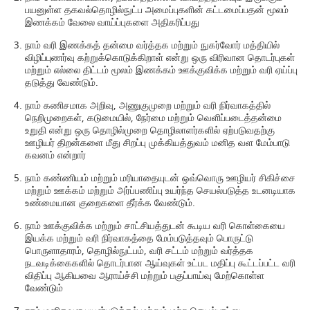
பயனுள்ள தகவல்தொழில்நுட்ப அமைப்புகளின் கட்டமைப்பதன் மூலம்
இணக்கம் வேலை வாய்ப்புகளை அதிகரிப்பது
நாம் வரி இணக்கத் தன்மை வர்த்தக மற்றும் நுகர்வோர் மத்தியில்
விழிப்புணர்வு கற்றுக்கொடுக்கிறாள் என்று ஒரு விரிவான தொடர்புகள்
மற்றும் எல்லை திட்டம் மூலம் இணக்கம் ஊக்குவிக்க மற்றும் வரி ஏய்ப்பு
தடுத்து வேண்டும்.
நாம் கணிசமாக அறிவு, அணுகுமுறை மற்றும் வரி நிர்வாகத்தில்
நெறிமுறைகள், கடுமையில், நேர்மை மற்றும் வெளிப்படைத்தன்மை
உறுதி என்று ஒரு தொழில்முறை தொழிலாளர்களில் ஏற்படுவதற்கு
ஊழியர் திறன்களை மீது சிறப்பு முக்கியத்துவம் மனித வள மேம்பாடு
கவனம் என்றார்
நாம் கண்ணியம் மற்றும் மரியாதையுடன் ஒவ்வொரு ஊழியர் சிகிச்சை
மற்றும் ஊக்கம் மற்றும் அர்ப்பணிப்பு உயர்ந்த செயல்படுத்த உடனடியாக
உண்மையான குறைகளை தீர்க்க வேண்டும்.
நாம் ஊக்குவிக்க மற்றும் சாட்சியத்துடன் கூடிய வரி கொள்கையை
இயக்க மற்றும் வரி நிர்வாகத்தை மேம்படுத்தவும் பொருட்டு
பொருளாதாரம், தொழில்நுட்பம், வரி சட்டம் மற்றும் வர்த்தக
நடவடிக்கைகளில் தொடர்பான ஆய்வுகள் உட்பட மதிப்பு கூட்டப்பட்ட வரி
விதிப்பு ஆகியவை ஆராய்ச்சி மற்றும் பகுப்பாய்வு மேற்கொள்ள
வேண்டும்