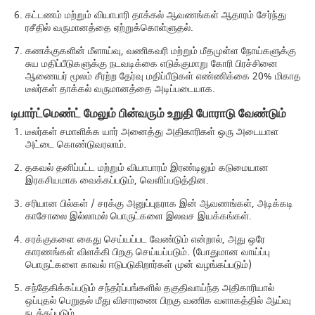
கட்டணம் மற்றும் வியாபாரி தாக்கல் ஆவணங்கள் ஆதாரம் சேர்ந்து
ரசீதில் வருமானத்தை ஏற்றுக்கொள்ளுதல்.
கணக்குகளின் மீளாய்வு, வணிகவரி மற்றும் மீதமுள்ள நோய்களுக்கு
சுய மதிப்பீடுகளுக்கு நடவடிக்கை எடுக்குமாறு கோரி பிரச்சினை
ஆணையர் மூலம் சீரற்ற தேர்வு மதிப்பீடுகள் எண்ணிக்கை 20% மிகாத
டீலர்கள் தாக்கல் வருமானத்தை அடிப்படையாக.
டிபார்ட்மெண்ட் மேலும் பின்வரும் உறுதி போராடு வேண்டும்
டீலர்கள் சமாளிக்க யார் அனைத்து அதிகாரிகள் ஒரு அடையாள
அட்டை கொண்டுவரலாம்.
தகவல் தனிப்பட்ட மற்றும் வியாபாரம் இரண்டிலும் கடுமையான
இரகசியமாக வைக்கப்படும், வெளிப்படுத்தின.
சரியான பில்கள் / சரக்கு அனுப்புநராக இன் ஆவணங்கள், அடிக்கடி
காசோலை இல்லாமல் பொருட்களை இலவச இயக்கங்கள்.
சரக்குகளை கைது செய்யப்பட வேண்டும் என்றால், அது ஒரே
காரணங்கள் விளக்கி பிறகு செய்யப்படும். (போதுமான வாய்ப்பு
பொருட்களை காவல் ஈடுபடுகிறார்கள் முன் வழங்கப்படும்)
சந்தேகிக்கப்படும் சந்தர்ப்பங்களில் தகுதிவாய்ந்த அதிகாரியால்
ஒப்புதல் பெறுதல் மீது விசாரணை பிறகு வணிக வளாகத்தில் ஆய்வு
நடத்தப்படும்.