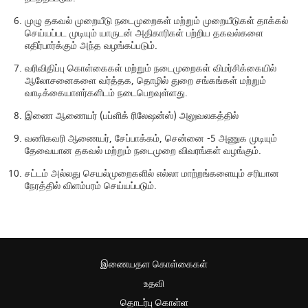
முழு தகவல் முறையீடு நடைமுறைகள் மற்றும் முறையீடுகள் தாக்கல்
செய்யப்பட முடியும் யாருடன் அதிகாரிகள் பற்றிய தகவல்களை
எதிர்பார்க்கும் அந்த வழங்கப்படும்.
வரிவிதிப்பு கொள்கைகள் மற்றும் நடைமுறைகள் விமர்சிக்கையில்
ஆலோசனைகளை வர்த்தக, தொழில் துறை சங்கங்கள் மற்றும்
வாடிக்கையாளர்களிடம் நடைபெறவுள்ளது.
இணை ஆணையர் (பப்ளிக் ரிலேஷன்ஸ்) அலுவலகத்தில்
வணிகவரி ஆணையர், சேப்பாக்கம், சென்னை -5 அணுக முடியும்
தேவையான தகவல் மற்றும் நடைமுறை விவரங்கள் வழங்கும்.
சட்டம் அல்லது செயல்முறைகளில் எல்லா மாற்றங்களையும் சரியான
நேரத்தில் விளம்பரம் செய்யப்படும்.
இணையதள கொள்கைகள்
உதவி
தொடர்பு கொள்ள